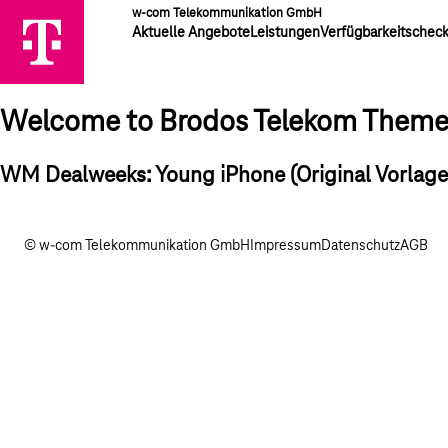
w-com Telekommunikation GmbH
Aktuelle Angebote
Leistungen
Verfügbarkeitschec
Welcome to Brodos Telekom Them
WM Dealweeks: Young iPhone (Original Vorlage
© w-com Telekommunikation GmbH
Impressum
Datenschutz
AGB